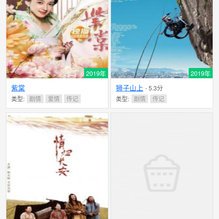
2019年
2019年
紫棠
狮子山上
- 5.3分
类型:
剧情
爱情
传记
类型:
剧情
传记