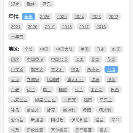
短片
武侠
音乐
年代:
全部
2026
2025
2024
2023
2022
2021
2020
2019
2018
2017
2016
十年前
地区:
全部
中国
中国大陆
美国
日本
韩国
印度
中国香港
中国台湾
法国
泰国
英国
俄罗斯
加拿大
意大利
德国
西班牙
台湾
香港
立陶宛
比利时
澳大利亚
瑞典
伊朗
丹麦
荷兰
瑞士
挪威
芬兰
墨西哥
巴西
马来西亚
印度尼西亚
菲律宾
越南
乌克兰
冰岛
葡萄牙
捷克
奥地利
希腊
匈牙利
爱尔兰
新加坡
阿根廷
保加利亚
波兰
南非
埃及
哥伦比亚
塞尔维亚
罗马尼亚
蒙古