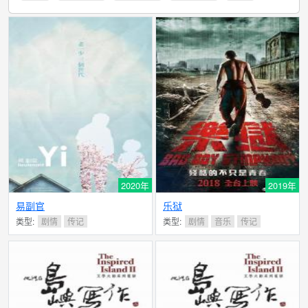
2020年
2019年
易副官
乐狱
类型:
剧情
传记
类型:
剧情
音乐
传记