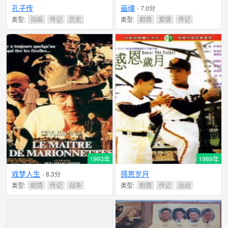
孔子传
画魂
- 7.0分
类型:
动画
传记
历史
类型:
剧情
爱情
传记
1993年
1989年
戏梦人生
感恩岁月
- 8.3分
类型:
剧情
传记
战争
类型:
剧情
传记
运动