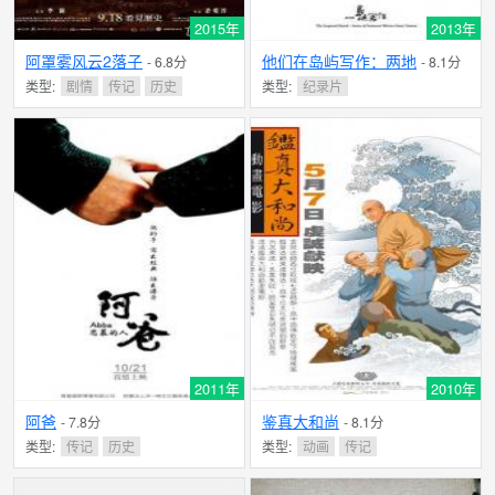
2015年
2013年
阿罩雾风云2落子
他们在岛屿写作：两地
- 6.8分
- 8.1分
类型:
剧情
传记
历史
类型:
纪录片
2011年
2010年
阿爸
鉴真大和尚
- 7.8分
- 8.1分
类型:
传记
历史
类型:
动画
传记