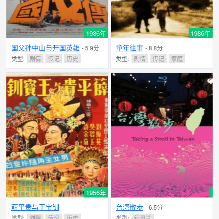
1986年
1986年
国父孙中山与开国英雄
童年往事
- 5.9分
- 8.8分
类型:
剧情
传记
历史
类型:
剧情
传记
家庭
1956年
薛平贵与王宝钏
台湾散步
- 6.5分
类型:
剧情
传记
历史
类型:
纪录片