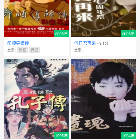
2005年
2005年
印顺导师传
何日君再来
- 9.1分
类型:
动画
传记
类型:
1995年
1994年