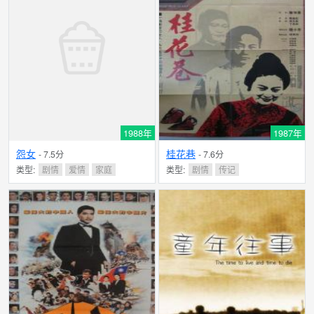
1988年
1987年
怨女
桂花巷
- 7.5分
- 7.6分
类型:
剧情
爱情
家庭
类型:
剧情
传记