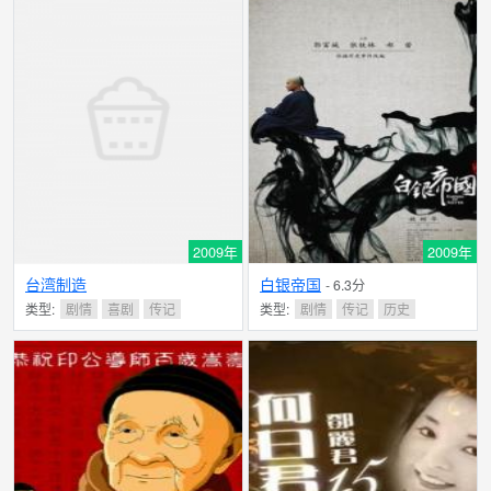
2009年
2009年
台湾制造
白银帝国
- 6.3分
类型:
剧情
喜剧
传记
类型:
剧情
传记
历史