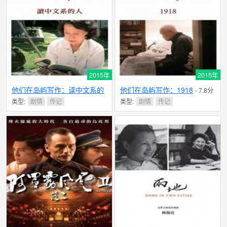
2015年
2015年
他们在岛屿写作：读中文系的
他们在岛屿写作：1918
- 7.8分
人
- 8.8分
类型:
剧情
传记
类型:
剧情
传记