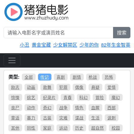
搜索
小丑
黄金宝藏
少女解禁区
少年的你
82年生金智英
类型:
全部
传记
喜剧
剧情
枪战
恐怖
励志
动画
歌舞
犯罪
偶像
悬疑
爱情
惊悚
综艺
纪录片
青春
科幻
冒险
魔幻
丧尸
动作
奇幻
战争
情色
血腥
西部
童话
暴力
古装
灾难
谍战
生活
讽刺
其他
同性
家庭
运动
历史
超自然
校园