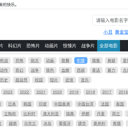
来的快乐。
小丑
黄金
片
科幻片
恐怖片
动画片
惊悚片
战争片
全部电影
枪战
恐怖
励志
动画
歌舞
犯罪
偶像
悬疑
爱
动作
奇幻
战争
情色
血腥
西部
童话
暴力
古
历史
超自然
校园
短片
武侠
音乐
2023
2022
2021
2020
2019
2018
2017
201
国
日本
韩国
印度
中国香港
中国台湾
法国
泰国
立陶宛
比利时
澳大利亚
瑞典
伊朗
丹麦
荷兰
宾
越南
乌克兰
冰岛
葡萄牙
捷克
奥地利
希腊