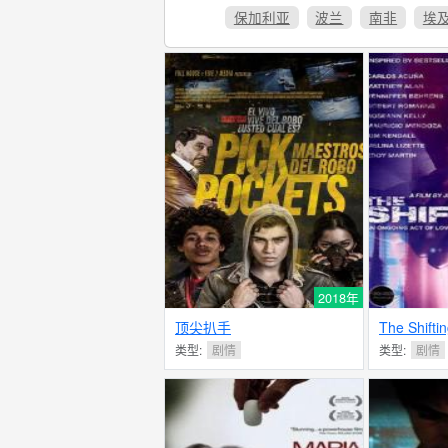
保加利亚
波兰
南非
埃
2018年
顶尖扒手
The Shifti
类型:
剧情
类型:
剧情