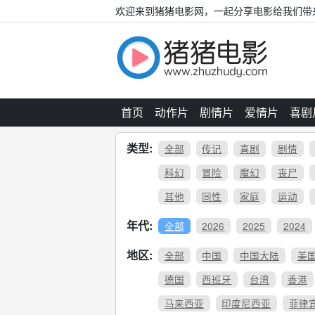
欢迎来到猪猪电影网，一起分享电影给我们带
首页
动作片
剧情片
爱情片
喜剧
类型:
全部
传记
喜剧
剧情
科幻
冒险
魔幻
丧尸
其他
同性
家庭
运动
年代:
全部
2026
2025
2024
地区:
全部
中国
中国大陆
美
德国
西班牙
台湾
香港
马来西亚
印度尼西亚
菲律