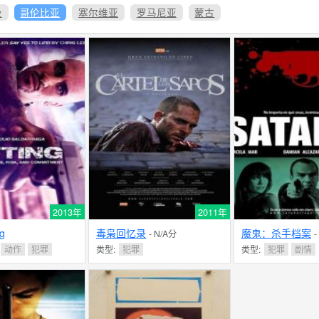
及
哥伦比亚
塞尔维亚
罗马尼亚
蒙古
2013年
2011年
ng
毒枭回忆录
魔鬼：杀手档案
- N/A分
-
动作
犯罪
类型:
犯罪
类型:
犯罪
剧情