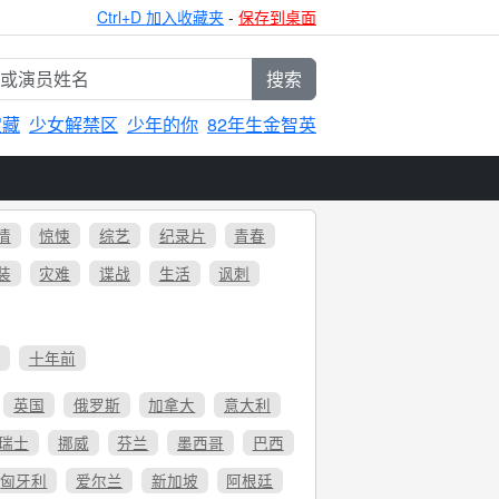
Ctrl+D 加入收藏夹
-
保存到桌面
搜索
宝藏
少女解禁区
少年的你
82年生金智英
情
惊悚
综艺
纪录片
青春
装
灾难
谍战
生活
讽刺
6
十年前
英国
俄罗斯
加拿大
意大利
瑞士
挪威
芬兰
墨西哥
巴西
匈牙利
爱尔兰
新加坡
阿根廷