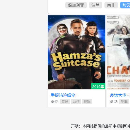
保加利亚
波兰
南非
埃
2019年
手提箱追缉令
差馆大佬
-
类型:
喜剧
动作
犯罪
类型:
犯罪
声明：本网站提供的最新电视剧和