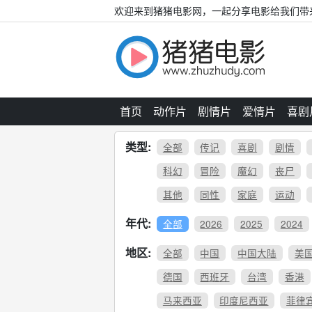
欢迎来到猪猪电影网，一起分享电影给我们带
首页
动作片
剧情片
爱情片
喜剧
类型:
全部
传记
喜剧
剧情
科幻
冒险
魔幻
丧尸
其他
同性
家庭
运动
年代:
全部
2026
2025
2024
地区:
全部
中国
中国大陆
美
德国
西班牙
台湾
香港
马来西亚
印度尼西亚
菲律