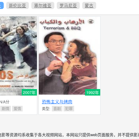
及
哥伦比亚
塞尔维亚
罗马尼亚
蒙古
2007年
1992年
恐怖主义与烤肉
 N/A分
剧情
爱情
类型:
喜剧
犯罪
电影等资源均系收集于各大视频网站，本网站只提供web页面服务，并不提供影