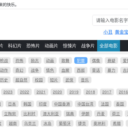
来的快乐。
小丑
黄金
片
科幻片
恐怖片
动画片
惊悚片
战争片
全部电影
枪战
恐怖
励志
动画
歌舞
犯罪
偶像
悬疑
爱
动作
奇幻
战争
情色
血腥
西部
童话
暴力
古
历史
超自然
校园
短片
武侠
音乐
2023
2022
2021
2020
2019
2018
2017
201
国
日本
韩国
印度
中国香港
中国台湾
法国
泰国
立陶宛
比利时
澳大利亚
瑞典
伊朗
丹麦
荷兰
宾
越南
乌克兰
冰岛
葡萄牙
捷克
奥地利
希腊