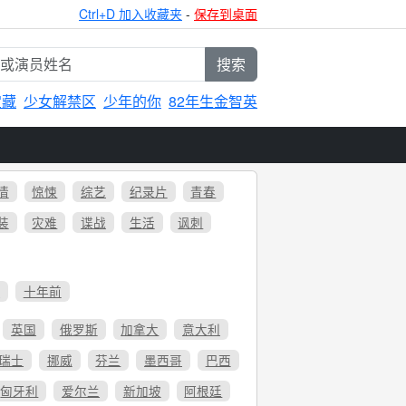
Ctrl+D 加入收藏夹
-
保存到桌面
搜索
宝藏
少女解禁区
少年的你
82年生金智英
情
惊悚
综艺
纪录片
青春
装
灾难
谍战
生活
讽刺
6
十年前
英国
俄罗斯
加拿大
意大利
瑞士
挪威
芬兰
墨西哥
巴西
匈牙利
爱尔兰
新加坡
阿根廷