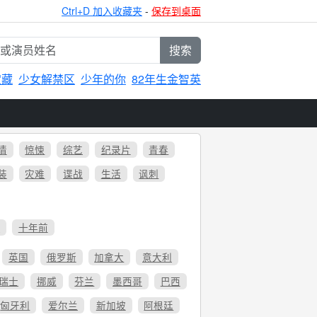
Ctrl+D 加入收藏夹
-
保存到桌面
搜索
宝藏
少女解禁区
少年的你
82年生金智英
情
惊悚
综艺
纪录片
青春
装
灾难
谍战
生活
讽刺
6
十年前
英国
俄罗斯
加拿大
意大利
瑞士
挪威
芬兰
墨西哥
巴西
匈牙利
爱尔兰
新加坡
阿根廷