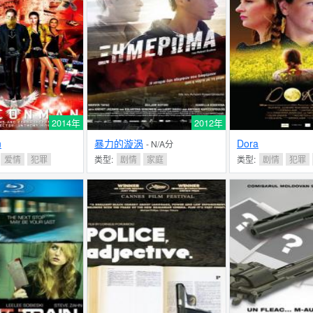
2014年
2012年
n
暴力的漩涡
Dora
- N/A分
爱情
犯罪
类型:
剧情
家庭
类型:
剧情
犯罪