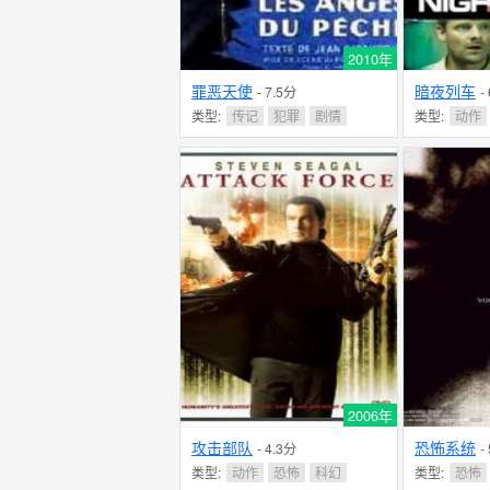
2010年
罪恶天使
暗夜列车
- 7.5分
-
类型:
传记
犯罪
剧情
类型:
动作
2006年
攻击部队
恐怖系统
- 4.3分
-
类型:
动作
恐怖
科幻
类型:
恐怖