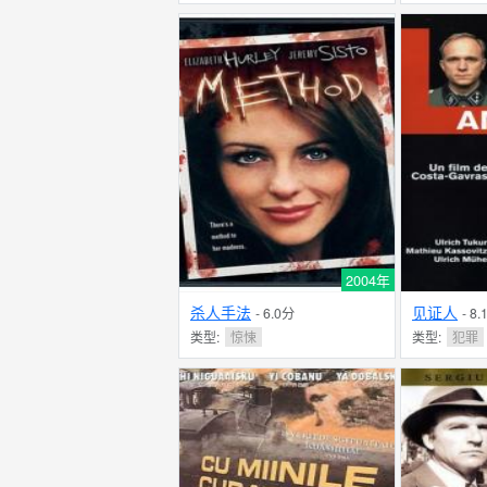
2004年
杀人手法
见证人
- 6.0分
- 8
类型:
惊悚
类型:
犯罪