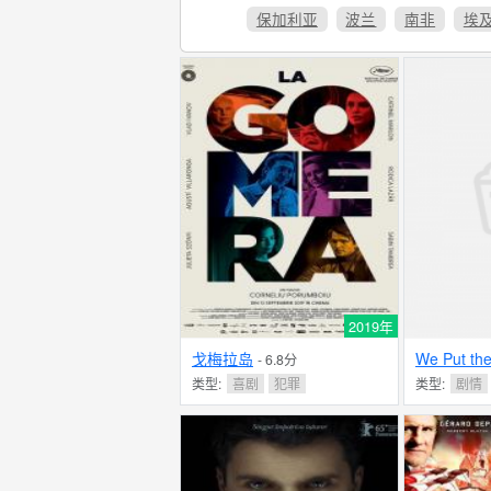
保加利亚
波兰
南非
埃
2019年
戈梅拉岛
We Put the
- 6.8分
类型:
喜剧
犯罪
类型:
剧情