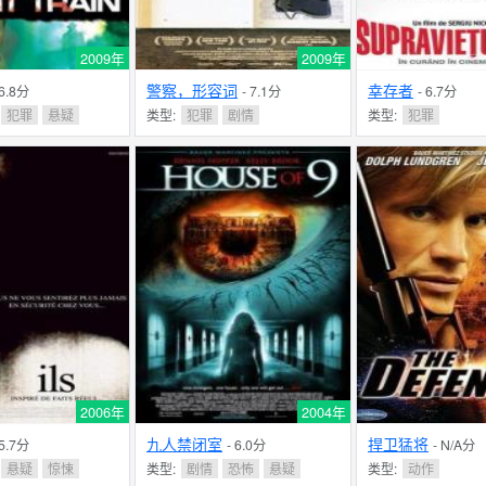
2009年
2009年
警察，形容词
幸存者
 6.8分
- 7.1分
- 6.7分
犯罪
悬疑
类型:
犯罪
剧情
类型:
犯罪
2006年
2004年
九人禁闭室
捍卫猛将
 5.7分
- 6.0分
- N/A分
悬疑
惊悚
类型:
剧情
恐怖
悬疑
类型:
动作