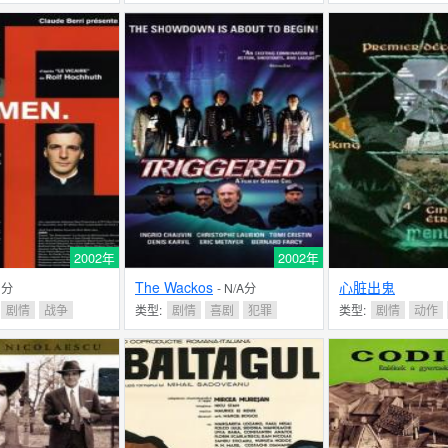
2002年
2002年
The Wackos
心脏出鬼
.1分
- N/A分
剧情
战争
类型:
剧情
喜剧
犯罪
类型:
剧情
动作