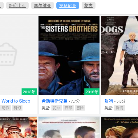
及
哥伦比亚
塞尔维亚
罗马尼亚
蒙古
2018年
2018年
 World to Sleep
希斯特斯兄弟
群狗
- 7.7分
- 5.8分
动作
科幻
类型:
犯罪
西部
冒险
类型:
剧情