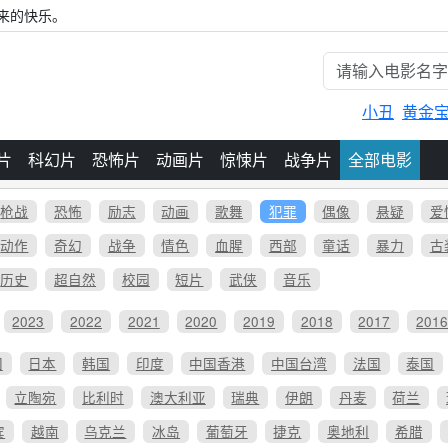
来的快乐。
小丑
黄金
片
科幻片
恐怖片
动画片
惊悚片
战争片
全部电影
枪战
恐怖
励志
动画
歌舞
犯罪
偶像
悬疑
爱
动作
奇幻
战争
情色
血腥
西部
童话
暴力
古
历史
超自然
校园
短片
武侠
音乐
2023
2022
2021
2020
2019
2018
2017
201
国
日本
韩国
印度
中国香港
中国台湾
法国
泰国
立陶宛
比利时
澳大利亚
瑞典
伊朗
丹麦
荷兰
宾
越南
乌克兰
冰岛
葡萄牙
捷克
奥地利
希腊