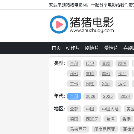
欢迎来到猪猪电影网，一起分享电影给我们带
首页
动作片
剧情片
爱情片
喜剧
类型:
全部
传记
喜剧
剧情
科幻
冒险
魔幻
丧尸
其他
同性
家庭
运动
年代:
全部
2026
2025
2024
地区:
全部
中国
中国大陆
美
德国
西班牙
台湾
香港
马来西亚
印度尼西亚
菲律