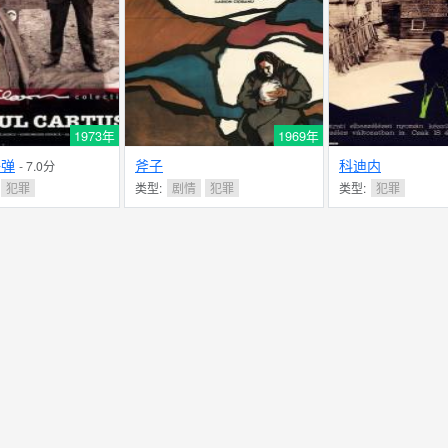
1973年
1969年
子弹
斧子
科迪内
- 7.0分
犯罪
类型:
剧情
犯罪
类型:
犯罪