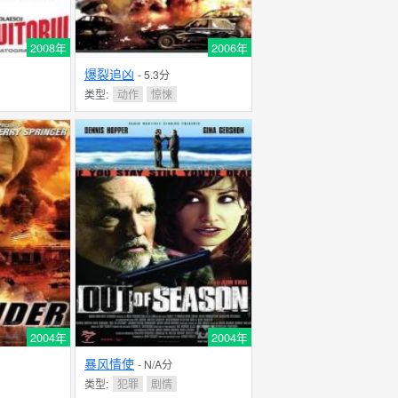
2008年
2006年
爆裂追凶
- 5.3分
类型:
动作
惊悚
2004年
2004年
暴风情使
- N/A分
类型:
犯罪
剧情