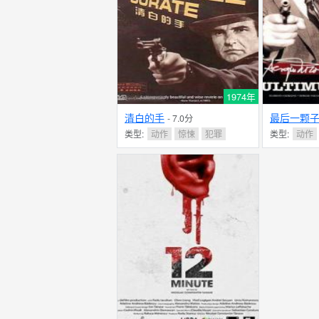
1974年
清白的手
最后一颗
- 7.0分
类型:
动作
惊悚
犯罪
类型:
动作