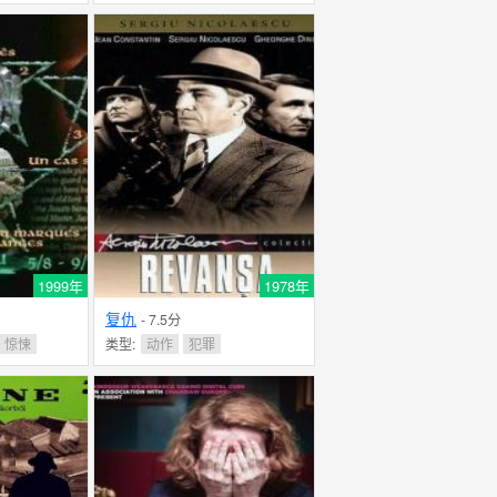
1999年
1978年
复仇
- 7.5分
惊悚
类型:
动作
犯罪