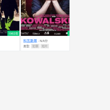
1963年
科瓦斯基
- N/A分
类型:
犯罪
短片