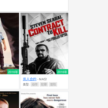
2016年
2016年
杀人合约
- N/A分
类型:
动作
犯罪
冒险