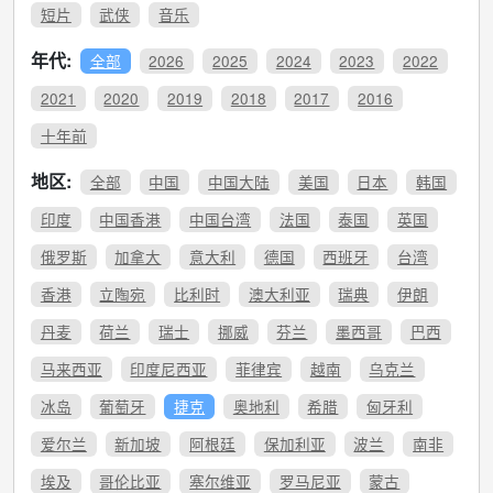
短片
武侠
音乐
年代:
全部
2026
2025
2024
2023
2022
2021
2020
2019
2018
2017
2016
十年前
地区:
全部
中国
中国大陆
美国
日本
韩国
印度
中国香港
中国台湾
法国
泰国
英国
俄罗斯
加拿大
意大利
德国
西班牙
台湾
香港
立陶宛
比利时
澳大利亚
瑞典
伊朗
丹麦
荷兰
瑞士
挪威
芬兰
墨西哥
巴西
马来西亚
印度尼西亚
菲律宾
越南
乌克兰
冰岛
葡萄牙
捷克
奥地利
希腊
匈牙利
爱尔兰
新加坡
阿根廷
保加利亚
波兰
南非
埃及
哥伦比亚
塞尔维亚
罗马尼亚
蒙古