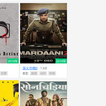
2019年
2019年
浴火巾帼2
- 7.3分
犯罪
类型:
剧情
动作
惊悚