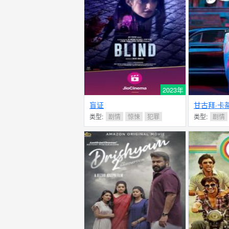
2023年
盲证
甘古拜·卡
类型:
剧情
惊悚
犯罪
类型:
剧情