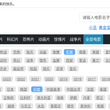
来的快乐。
小丑
黄金
片
科幻片
恐怖片
动画片
惊悚片
战争片
全部电影
枪战
恐怖
励志
动画
歌舞
犯罪
偶像
悬疑
爱
动作
奇幻
战争
情色
血腥
西部
童话
暴力
古
历史
超自然
校园
短片
武侠
音乐
2023
2022
2021
2020
2019
2018
2017
201
国
日本
韩国
印度
中国香港
中国台湾
法国
泰国
立陶宛
比利时
澳大利亚
瑞典
伊朗
丹麦
荷兰
宾
越南
乌克兰
冰岛
葡萄牙
捷克
奥地利
希腊