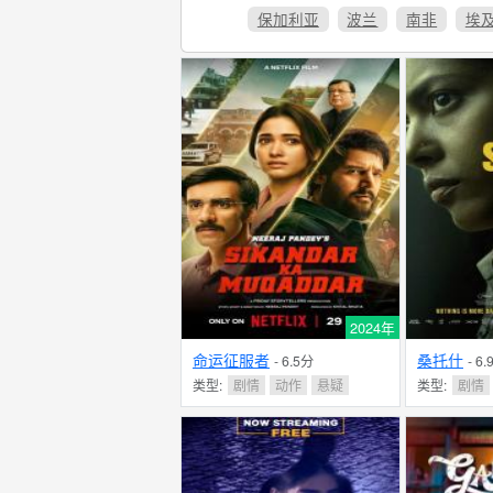
保加利亚
波兰
南非
埃
2024年
命运征服者
桑托什
- 6.5分
- 6
类型:
剧情
动作
悬疑
类型:
剧情