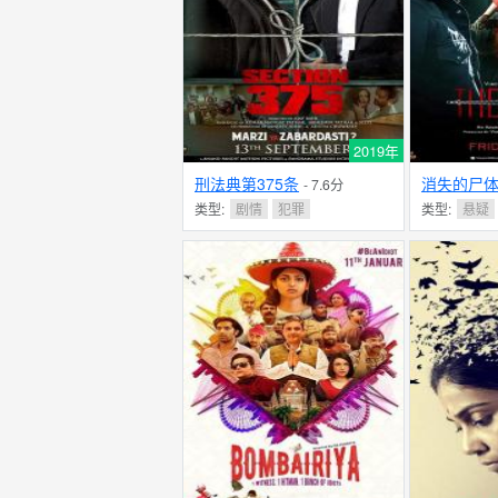
2019年
刑法典第375条
消失的尸
- 7.6分
类型:
剧情
犯罪
类型:
悬疑