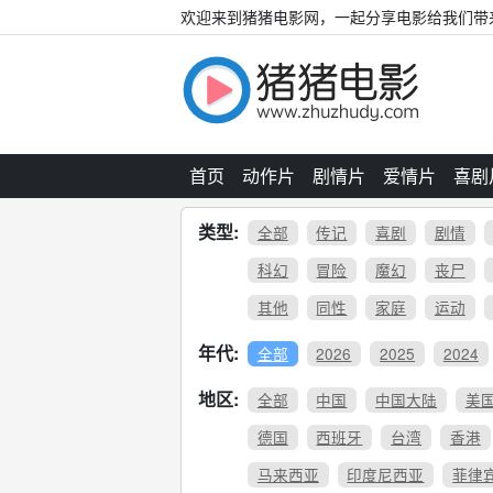
欢迎来到猪猪电影网，一起分享电影给我们带
首页
动作片
剧情片
爱情片
喜剧
类型:
全部
传记
喜剧
剧情
科幻
冒险
魔幻
丧尸
其他
同性
家庭
运动
年代:
全部
2026
2025
2024
地区:
全部
中国
中国大陆
美
德国
西班牙
台湾
香港
马来西亚
印度尼西亚
菲律