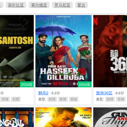
及
哥伦比亚
塞尔维亚
罗马尼亚
蒙古
2024年
2024年
魅杀2
致命36区
.9分
- 6.3分
- 6.6分
惊悚
犯罪
类型:
剧情
爱情
悬疑
类型:
剧情
惊悚