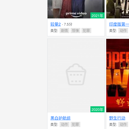
2021年
较量2
印度版第
- 7.5分
类型:
剧情
惊悚
犯罪
类型:
动作
2020年
黑白护航组
野生行动
类型:
动作
犯罪
类型:
动作