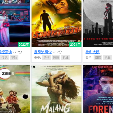
2022年
2021年
蒂娅瓦迪
反恐追缉令
枪和大腿
- 7.7分
- 5.7分
传记
犯罪
类型:
动作
惊悚
犯罪
类型:
剧情
犯罪