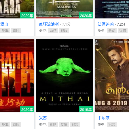
2020年
2020年
一滴血
疯狂流浪者
法医追凶
- 7.1分
- 7.2分
犯罪
冒险
类型:
动作
犯罪
类型:
悬疑
惊悚
2020年
2019年
米泰
卡尔基
犯罪
冒险
类型:
喜剧
爱情
犯罪
类型:
犯罪