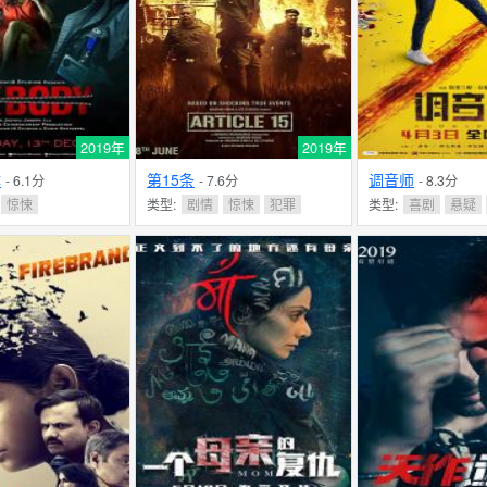
2019年
2019年
体
第15条
调音师
- 6.1分
- 7.6分
- 8.3分
惊悚
类型:
剧情
惊悚
犯罪
类型:
喜剧
悬疑