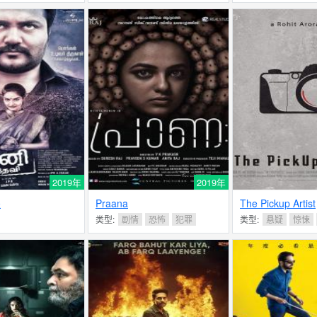
2019年
2019年
夫
Praana
The Pickup Artist
类型:
剧情
恐怖
犯罪
类型:
悬疑
惊悚