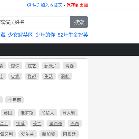
Ctrl+D 加入收藏夹
-
保存到桌面
搜索
宝藏
少女解禁区
少年的你
82年生金智英
情
惊悚
综艺
纪录片
青春
装
灾难
谍战
生活
讽刺
6
十年前
英国
俄罗斯
加拿大
意大利
瑞士
挪威
芬兰
墨西哥
巴西
匈牙利
爱尔兰
新加坡
阿根廷