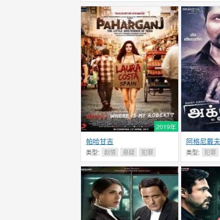
2019年
帕哈甘吉
阿格尼戴
类型:
剧情
悬疑
犯罪
类型:
犯罪