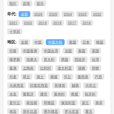
短片
武侠
音乐
年代:
全部
2026
2025
2024
2023
2022
2021
2020
2019
2018
2017
2016
十年前
地区:
全部
中国
中国大陆
美国
日本
韩国
印度
中国香港
中国台湾
法国
泰国
英国
俄罗斯
加拿大
意大利
德国
西班牙
台湾
香港
立陶宛
比利时
澳大利亚
瑞典
伊朗
丹麦
荷兰
瑞士
挪威
芬兰
墨西哥
巴西
马来西亚
印度尼西亚
菲律宾
越南
乌克兰
冰岛
葡萄牙
捷克
奥地利
希腊
匈牙利
爱尔兰
新加坡
阿根廷
保加利亚
波兰
南非
埃及
哥伦比亚
塞尔维亚
罗马尼亚
蒙古