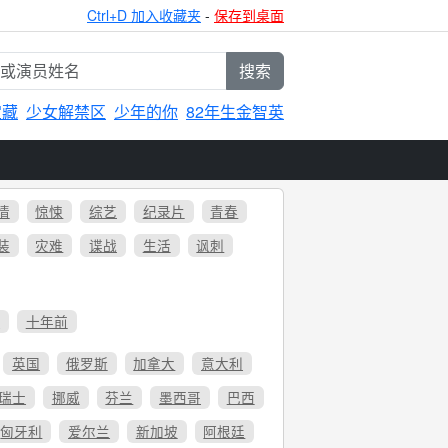
Ctrl+D 加入收藏夹
-
保存到桌面
搜索
宝藏
少女解禁区
少年的你
82年生金智英
情
惊悚
综艺
纪录片
青春
装
灾难
谍战
生活
讽刺
6
十年前
英国
俄罗斯
加拿大
意大利
瑞士
挪威
芬兰
墨西哥
巴西
匈牙利
爱尔兰
新加坡
阿根廷