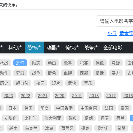
来的快乐。
小丑
黄金
片
科幻片
恐怖片
动画片
惊悚片
战争片
全部电影
枪战
恐怖
励志
动画
歌舞
犯罪
偶像
悬疑
爱
动作
奇幻
战争
情色
血腥
西部
童话
暴力
古
历史
超自然
校园
短片
武侠
音乐
2023
2022
2021
2020
2019
2018
2017
201
国
日本
韩国
印度
中国香港
中国台湾
法国
泰国
立陶宛
比利时
澳大利亚
瑞典
伊朗
丹麦
荷兰
宾
越南
乌克兰
冰岛
葡萄牙
捷克
奥地利
希腊