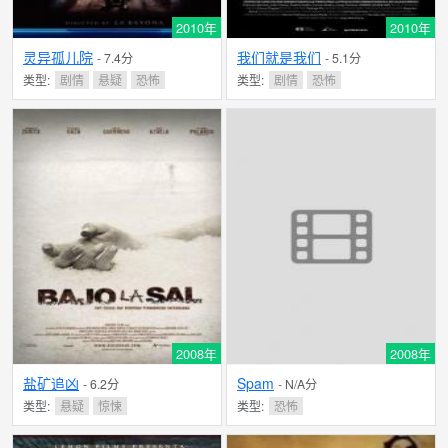
2010年
2010年
灵异孤儿院
我们就是我们
- 7.4分
- 5.1分
类型:
剧情
悬疑
恐怖
类型:
剧情
恐怖
2008年
2008年
盐矿追凶
Spam
- 6.2分
- N/A分
类型:
悬疑
惊悚
类型:
恐怖