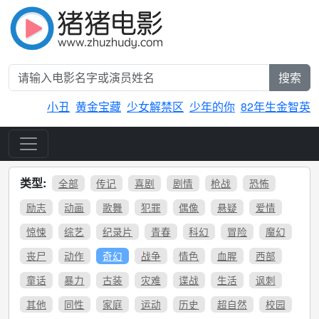
搜索
小丑
黄金宝藏
少女解禁区
少年的你
82年生金智英
类型:
全部
传记
喜剧
剧情
枪战
恐怖
励志
动画
歌舞
犯罪
偶像
悬疑
爱情
惊悚
综艺
纪录片
青春
科幻
冒险
魔幻
丧尸
动作
奇幻
战争
情色
血腥
西部
童话
暴力
古装
灾难
谍战
生活
讽刺
其他
同性
家庭
运动
历史
超自然
校园