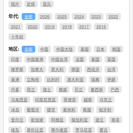
短片
武侠
音乐
年代:
全部
2026
2025
2024
2023
2022
2021
2020
2019
2018
2017
2016
十年前
地区:
全部
中国
中国大陆
美国
日本
韩国
印度
中国香港
中国台湾
法国
泰国
英国
俄罗斯
加拿大
意大利
德国
西班牙
台湾
香港
立陶宛
比利时
澳大利亚
瑞典
伊朗
丹麦
荷兰
瑞士
挪威
芬兰
墨西哥
巴西
马来西亚
印度尼西亚
菲律宾
越南
乌克兰
冰岛
葡萄牙
捷克
奥地利
希腊
匈牙利
爱尔兰
新加坡
阿根廷
保加利亚
波兰
南非
埃及
哥伦比亚
塞尔维亚
罗马尼亚
蒙古