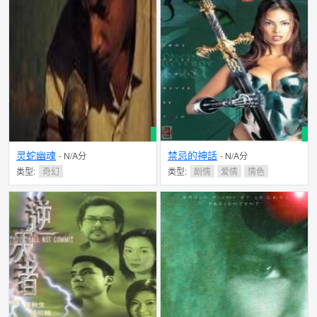
灵蛇幽魂
禁忌的神話
- N/A分
- N/A分
类型:
奇幻
类型:
剧情
爱情
情色