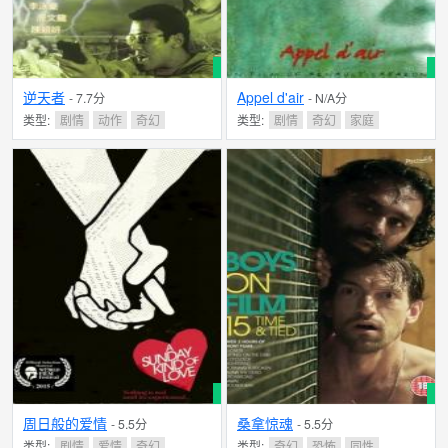
逆天者
Appel d'air
- 7.7分
- N/A分
类型:
剧情
动作
奇幻
类型:
剧情
奇幻
家庭
周日般的爱情
桑拿惊魂
- 5.5分
- 5.5分
类型:
剧情
爱情
奇幻
类型:
奇幻
恐怖
同性