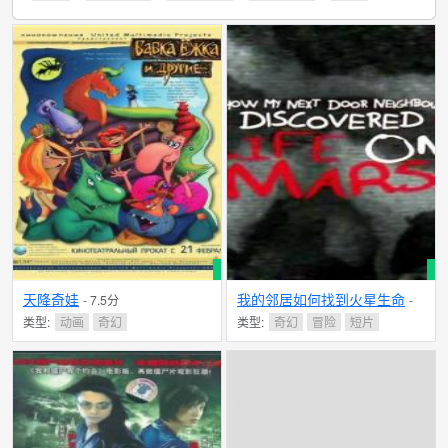
天降奇娃
我的邻居如何找到火星生命
- 7.5分
-
N/A分
类型:
动画
奇幻
类型:
奇幻
冒险
短片