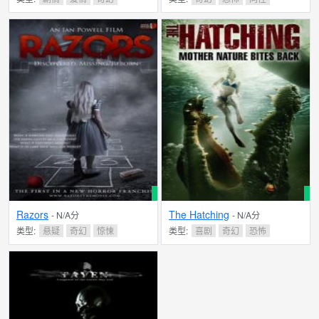
Razors
The Hatching
- N/A分
- N/A分
类型:
悬疑
奇幻
惊悚
类型:
喜剧
奇幻
恐怖