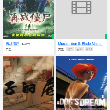
再战僵尸
Musashiden II: Blade Master
- N/A分
- N/A分
类型:
类型:
动作
冒险
奇幻