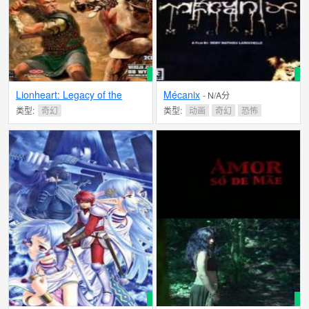
Lionheart: Legacy of the
Mécanix
- N/A分
Crusader
- N/A分
类型:
奇幻
类型:
动画
奇幻
恐怖