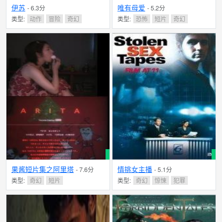
伊苏
唯有母爱
- 6.3分
- 5.2分
类型:
动作
冒险
奇幻
类型:
恐怖
短片
奇幻
果酱短片集之阿里塔
情挑女主播
- 7.6分
- 5.1分
类型:
奇幻
短片
类型:
奇幻
惊悚
犯罪